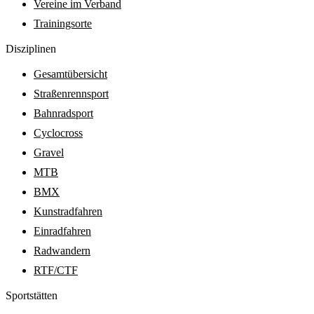
Vereine im Verband
Trainingsorte
Diszi­pli­nen
Gesamtübersicht
Straßenrennsport
Bahnradsport
Cyclocross
Gravel
MTB
BMX
Kunstradfahren
Einradfahren
Radwandern
RTF/CTF
Sport­stätten