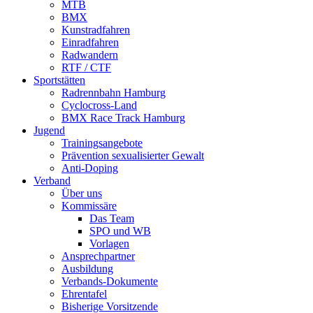
MTB
BMX
Kunstradfahren
Einradfahren
Radwandern
RTF / CTF
Sportstätten
Radrennbahn Hamburg
Cyclocross-Land
BMX Race Track Hamburg
Jugend
Trainingsangebote
Prävention sexualisierter Gewalt
Anti-Doping
Verband
Über uns
Kommissäre
Das Team
SPO und WB
Vorlagen
Ansprechpartner
Ausbildung
Verbands-Dokumente
Ehrentafel
Bisherige Vorsitzende