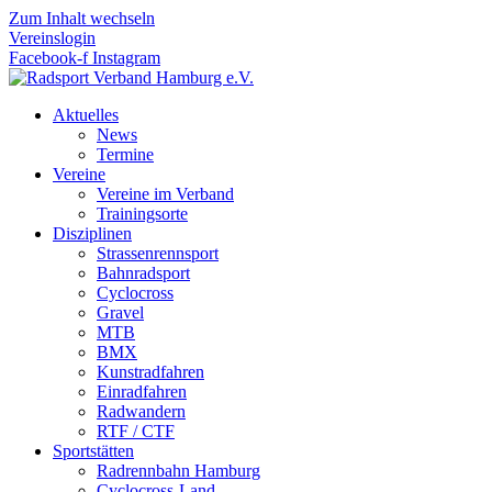
Zum Inhalt wechseln
Vereinslogin
Facebook-f
Instagram
Aktuelles
News
Termine
Vereine
Vereine im Verband
Trainingsorte
Disziplinen
Strassen­rennsport
Bahnrad­sport
Cyclocross
Gravel
MTB
BMX
Kunstradfahren
Einradfahren
Radwandern
RTF / CTF
Sportstätten
Radrennbahn Hamburg
Cyclocross-Land