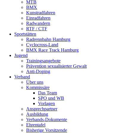
MTB
BMX
Kunstradfahren
Einradfahren
Radwandern
RTF / CTF
Sportstätten
Radrennbahn Hamburg
Cyclocross-Land
BMX Race Track Hamburg
Jugend
Trainingsangebote
Prävention sexualisierter Gewalt
Anti-Doping
Verband
Über uns
Kommissäre
Das Team
SPO und WB
Vorlagen
Ansprechpartner
Ausbildung
Verbands-Dokumente
Ehrentafel
Bisherige Vorsitzende