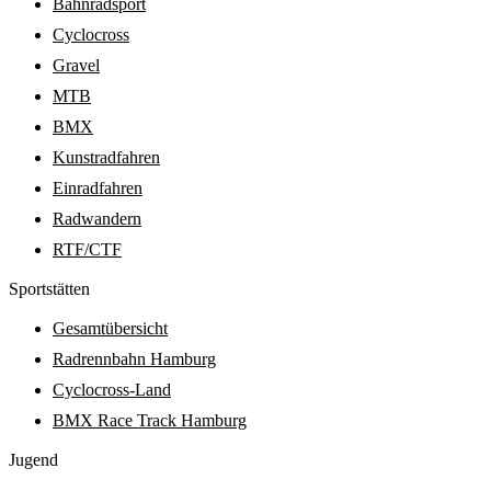
Bahnradsport
Cyclocross
Gravel
MTB
BMX
Kunstradfahren
Einradfahren
Radwandern
RTF/CTF
Sport­stätten
Gesamtübersicht
Radrennbahn Hamburg
Cyclocross-Land
BMX Race Track Hamburg
Jugend