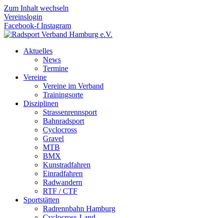
Zum Inhalt wechseln
Vereinslogin
Facebook-f
Instagram
Aktuelles
News
Termine
Vereine
Vereine im Verband
Trainingsorte
Disziplinen
Strassen­rennsport
Bahnrad­sport
Cyclocross
Gravel
MTB
BMX
Kunstradfahren
Einradfahren
Radwandern
RTF / CTF
Sportstätten
Radrennbahn Hamburg
Cyclocross-Land