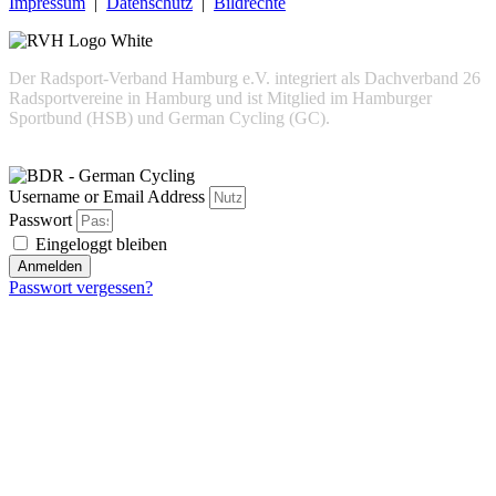
Impressum
|
Datenschutz
|
Bildrechte
Der Radsport-Verband Hamburg e.V. integriert als Dachverband 26
Radsportvereine in Hamburg und ist Mitglied im Hamburger
Sportbund (HSB) und German Cycling (GC).
Username or Email Address
Passwort
Eingeloggt bleiben
Anmelden
Passwort vergessen?