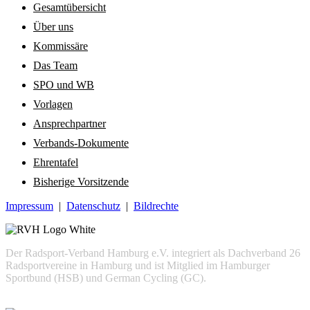
Gesamtübersicht
Über uns
Kommissäre
Das Team
SPO und WB
Vorlagen
Ansprechpartner
Verbands-Dokumente
Ehrentafel
Bisherige Vorsitzende
Impressum
|
Datenschutz
|
Bildrechte
Der Radsport-Verband Hamburg e.V. integriert als Dachverband 26
Radsportvereine in Hamburg und ist Mitglied im Hamburger
Sportbund (HSB) und German Cycling (GC).