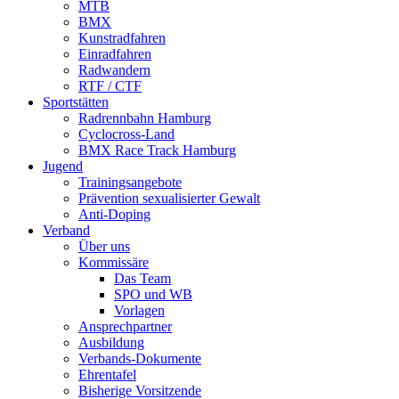
MTB
BMX
Kunstradfahren
Einradfahren
Radwandern
RTF / CTF
Sportstätten
Radrennbahn Hamburg
Cyclocross-Land
BMX Race Track Hamburg
Jugend
Trainingsangebote
Prävention sexualisierter Gewalt
Anti-Doping
Verband
Über uns
Kommissäre
Das Team
SPO und WB
Vorlagen
Ansprechpartner
Ausbildung
Verbands-Dokumente
Ehrentafel
Bisherige Vorsitzende