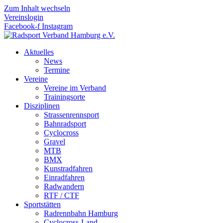
Zum Inhalt wechseln
Vereinslogin
Facebook-f
Instagram
Aktuelles
News
Termine
Vereine
Vereine im Verband
Trainingsorte
Disziplinen
Strassen­rennsport
Bahnrad­sport
Cyclocross
Gravel
MTB
BMX
Kunstradfahren
Einradfahren
Radwandern
RTF / CTF
Sportstätten
Radrennbahn Hamburg
Cyclocross-Land