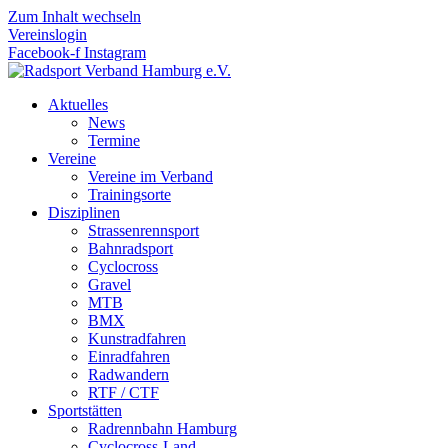
Zum Inhalt wechseln
Vereinslogin
Facebook-f
Instagram
Aktuelles
News
Termine
Vereine
Vereine im Verband
Trainingsorte
Disziplinen
Strassen­rennsport
Bahnrad­sport
Cyclocross
Gravel
MTB
BMX
Kunstradfahren
Einradfahren
Radwandern
RTF / CTF
Sportstätten
Radrennbahn Hamburg
Cyclocross-Land