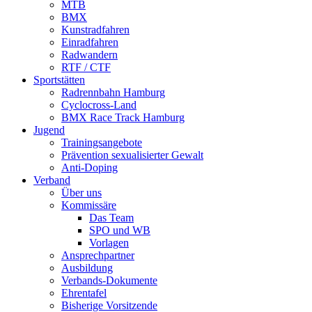
MTB
BMX
Kunstradfahren
Einradfahren
Radwandern
RTF / CTF
Sportstätten
Radrennbahn Hamburg
Cyclocross-Land
BMX Race Track Hamburg
Jugend
Trainingsangebote
Prävention sexualisierter Gewalt
Anti-Doping
Verband
Über uns
Kommissäre
Das Team
SPO und WB
Vorlagen
Ansprechpartner
Ausbildung
Verbands-Dokumente
Ehrentafel
Bisherige Vorsitzende