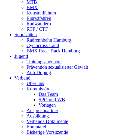
MTB
BMX
Kunstradfahren
Einradfahren
Radwandern
RTF / CTF
Sportstätten
Radrennbahn Hamburg
Cyclocross-Land
BMX Race Track Hamburg
Jugend
Trainingsangebote
Prävention sexualisierter Gewalt
Anti-Doping
Verband
Über uns
Kommissäre
Das Team
SPO und WB
Vorlagen
Ansprechpartner
Ausbildung
Verbands-Dokumente
Ehrentafel
Bisherige Vorsitzende