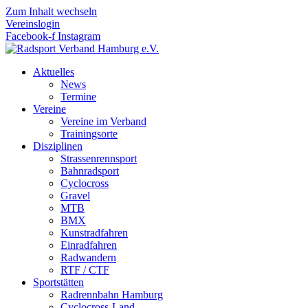
Zum Inhalt wechseln
Vereinslogin
Facebook-f
Instagram
Aktuelles
News
Termine
Vereine
Vereine im Verband
Trainingsorte
Disziplinen
Strassen­rennsport
Bahnrad­sport
Cyclocross
Gravel
MTB
BMX
Kunstradfahren
Einradfahren
Radwandern
RTF / CTF
Sportstätten
Radrennbahn Hamburg
Cyclocross-Land