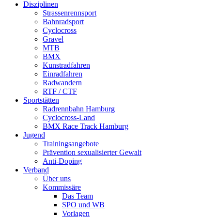
Disziplinen
Strassen­rennsport
Bahnrad­sport
Cyclocross
Gravel
MTB
BMX
Kunstradfahren
Einradfahren
Radwandern
RTF / CTF
Sportstätten
Radrennbahn Hamburg
Cyclocross-Land
BMX Race Track Hamburg
Jugend
Trainingsangebote
Prävention sexualisierter Gewalt
Anti-Doping
Verband
Über uns
Kommissäre
Das Team
SPO und WB
Vorlagen