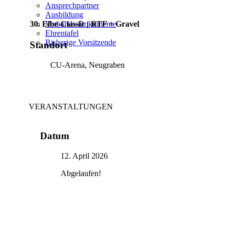
Ansprechpartner
Ausbildung
30. Elbe-Classic | RTF + Gravel
Verbands-Dokumente
Ehrentafel
Bisherige Vorsitzende
Standort
CU-Arena, Neugraben
VERANSTALTUNGEN
12. April 2026
Datum
Abgelaufen!
12. April 2026
Abgelaufen!