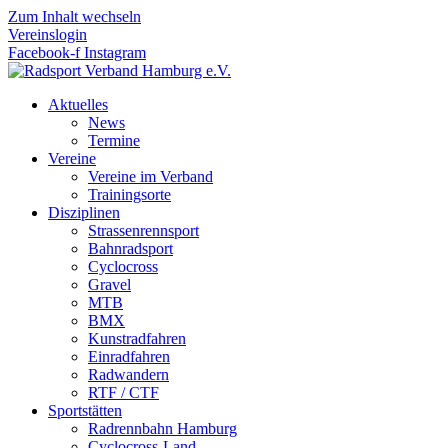
Zum Inhalt wechseln
Vereinslogin
Facebook-f
Instagram
Aktuelles
News
Termine
Vereine
Vereine im Verband
Trainingsorte
Disziplinen
Strassen­rennsport
Bahnrad­sport
Cyclocross
Gravel
MTB
BMX
Kunstradfahren
Einradfahren
Radwandern
RTF / CTF
Sportstätten
Radrennbahn Hamburg
Cyclocross-Land