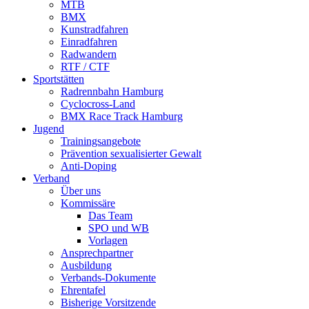
MTB
BMX
Kunstradfahren
Einradfahren
Radwandern
RTF / CTF
Sportstätten
Radrennbahn Hamburg
Cyclocross-Land
BMX Race Track Hamburg
Jugend
Trainingsangebote
Prävention sexualisierter Gewalt
Anti-Doping
Verband
Über uns
Kommissäre
Das Team
SPO und WB
Vorlagen
Ansprechpartner
Ausbildung
Verbands-Dokumente
Ehrentafel
Bisherige Vorsitzende