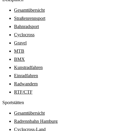
Gesamtübersicht
Straßenrennsport
Bahnradsport
Cyclocross
Gravel
MTB
BMX
Kunstradfahren
Einradfahren
Radwandern
RTF/CTF
Sport­stätten
Gesamtübersicht
Radrennbahn Hamburg
Cyclocross-Land