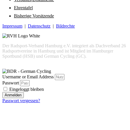
Ehrentafel
Bisherige Vorsitzende
Impressum
|
Datenschutz
|
Bildrechte
Der Radsport-Verband Hamburg e.V. integriert als Dachverband 26
Radsportvereine in Hamburg und ist Mitglied im Hamburger
Sportbund (HSB) und German Cycling (GC).
Username or Email Address
Passwort
Eingeloggt bleiben
Anmelden
Passwort vergessen?