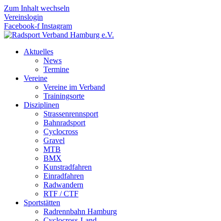
Zum Inhalt wechseln
Vereinslogin
Facebook-f
Instagram
Aktuelles
News
Termine
Vereine
Vereine im Verband
Trainingsorte
Disziplinen
Strassen­rennsport
Bahnrad­sport
Cyclocross
Gravel
MTB
BMX
Kunstradfahren
Einradfahren
Radwandern
RTF / CTF
Sportstätten
Radrennbahn Hamburg
Cyclocross-Land